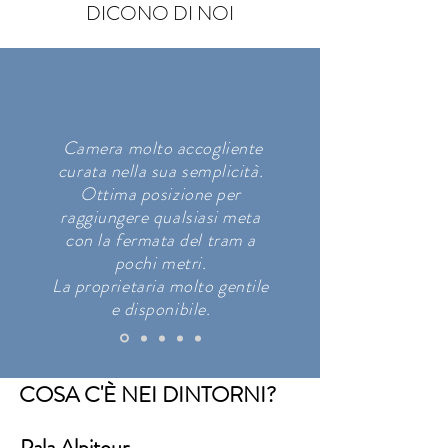
DICONO DI NOI
Camera molto accogliente
curata nella sua semplicità.
Ottima posizione per
raggiungere qualsiasi meta
con la fermata del tram a
pochi metri.
La proprietaria molto gentile
e disponibile.
COSA C'È NEI DINTORNI?
Pala Alpitour