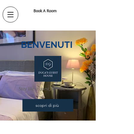
Book A Room
BENVENUTI
Stay like a guest, feel like home
scopri di più